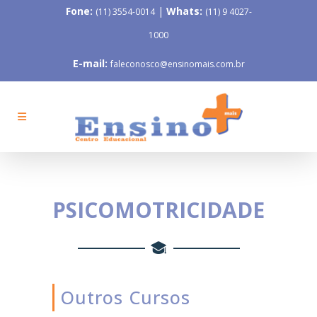
Fone:
|
Whats:
(11) 3554-0014
(11) 9 4027-
1000
E-mail:
faleconosco@ensinomais.com.br
PSICOMOTRICIDADE
Outros Cursos