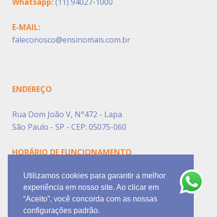
Whatsapp:
(11) 94027-1000
E-MAIL:
faleconosco@ensinomais.com.br
ENDEREÇO
Rua Dom João V, N°472 - Lapa
São Paulo - SP - CEP: 05075-060
HORÁRIO DE FUNCIONAMENTO
Utilizamos cookies para garantir a melhor
Segunda à Sexta das 10h00 às 16h00
experiência em nosso site. Ao clicar em
Sábado das 09h00 às 12h00.
“Aceito”, você concorda com as nossas
configurações padrão.