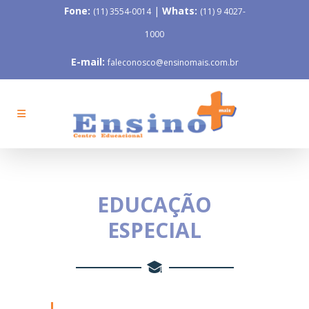
Fone:
|
Whats:
(11) 3554-0014
(11) 9 4027-
1000
E-mail:
faleconosco@ensinomais.com.br
EDUCAÇÃO
ESPECIAL