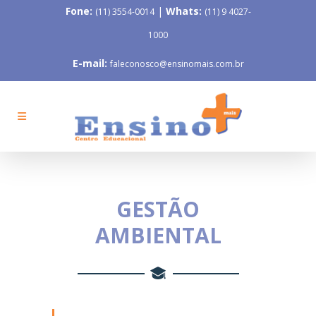
Fone:
|
Whats:
(11) 3554-0014
(11) 9 4027-
1000
E-mail:
faleconosco@ensinomais.com.br
GESTÃO
AMBIENTAL