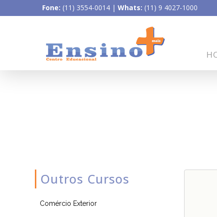
Fone:
(11) 3554-0014
|
Whats:
(11) 9 4027-1000
H
Outros Cursos
Comércio Exterior