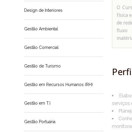
O Curs
Design de Interiores
física
de red
Gestão Ambiental
fluxo
matéri
Gestão Comercial
Gestão de Turismo
Perfi
Gestão em Recursos Humanos (RH)
Elabo
serviços 
Gestão em T.I
Plane
Conhe
Gestão Portuária
monitora