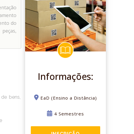
entação
iamento
ento do
peças,
Informações:
e de bens,
EaD (Ensino a Distância)
4 Semestres
e
INSCRIÇÃO