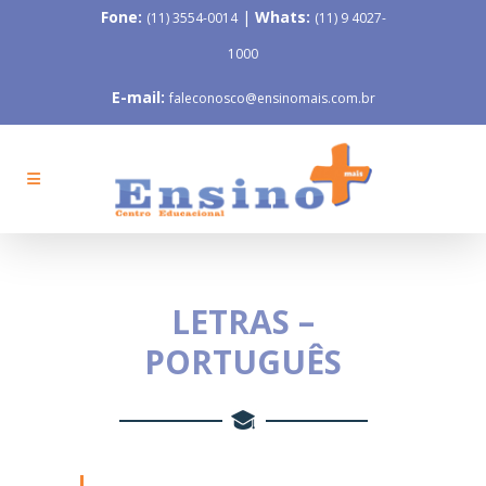
Fone:
|
Whats:
(11) 3554-0014
(11) 9 4027-
1000
E-mail:
faleconosco@ensinomais.com.br
LETRAS –
PORTUGUÊS