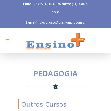
Fone:
|
Whats:
(11) 3554-0014
(11) 9 4027-
1000
E-mail:
faleconosco@ensinomais.com.br
PEDAGOGIA
Outros Cursos